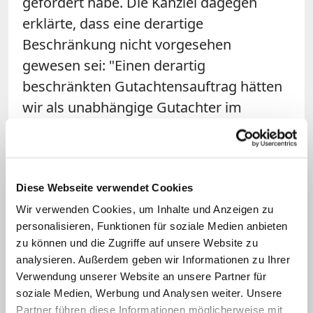
gefordert habe. Die Kanzlei dagegen
erklärte, dass eine derartige
Beschränkung nicht vorgesehen
gewesen sei: "Einen derartig
beschränkten Gutachtensauftrag hätten
wir als unabhängige Gutachter im
Bereich des sexuellen Missbrauchs von
vornherein abgelehnt", so die
Stellungnahme vom Montag.
Diese Webseite verwendet Cookies
Rücktritt im Betroffenenbeirat
Wir verwenden Cookies, um Inhalte und Anzeigen zu
personalisieren, Funktionen für soziale Medien anbieten
Der Betroffenenbeirat des Erzbistums
zu können und die Zugriffe auf unsere Website zu
analysieren. Außerdem geben wir Informationen zu Ihrer
wurde am Donnerstag zuvor über das
Verwendung unserer Website an unsere Partner für
Gutachten von Jahn/Streng und das vom
soziale Medien, Werbung und Analysen weiter. Unsere
Erzbistum informiert. Einsicht in das
Partner führen diese Informationen möglicherweise mit