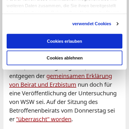
Gutachten der Kanzlei WSW hat er
weiteren Daten zusammen, die Sie ihnen bereitgestellt
haben oder die sie im Rahmen Ihrer Nutzung der Dienste
ebenso wie die Bistumsverantwortlichen
gesammelt haben.
nicht erhalten; bekannt ist es laut
verwendet Cookies
Erzbistum derzeit nur verschiedenen von
der Erzdiözese beauftragten Anwälten.
Cookies erlauben
Gegenüber katholisch.de hatte der
Sprecher des Betroffenenbeirats, Patrick
Cookies ablehnen
Bauer, am Montag mitgeteilt, dass er
entgegen der
gemeinsamen Erklärung
von Beirat und Erzbistum
nun doch für
eine Veröffentlichung der Untersuchung
von WSW sei. Auf der Sitzung des
Betroffenenbeirats vom Donnerstag sei
er
"überrascht" worden
.