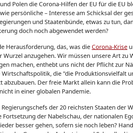
 Polen die Corona-Hilfen der EU für die EU bloc
 wie persönliche – Interesse am Schicksal der g
f Regierungen und Staatenbünde, etwas zu tun, d
völkerung doch noch abgewendet werden?
nde Herausforderung, das, was die
Corona-Krise
un
 der Wurzel anzugehen. Wir müssen unsere Art zu
n machen, enthebt uns nicht der Pflicht zur Näc
 Wirtschaftspolitik, die "die Produktionsvielfalt
tt abzubauen. Der freie Markt allein kann die Pr
 nicht in einer globalen Pandemie.
egierungschefs der 20 reichsten Staaten der Wel
Fortsetzung der Nabelschau, der nationalen Eg
ieder besser gehen, sofern sie noch leben? Hande