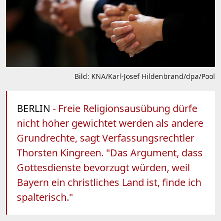
Bild: KNA/Karl-Josef Hildenbrand/dpa/Pool
BERLIN
- Freie Religionsausübung dürfe
nicht höher gewichtet werden als andere
Grundrechte, sagt Verfassungsrechtler
Thorsten Kingreen. "Das Argument, dass
Gottesdienste bevorzugt würden, weil
Bayern ein christliches Land ist, finde ich
spalterisch."