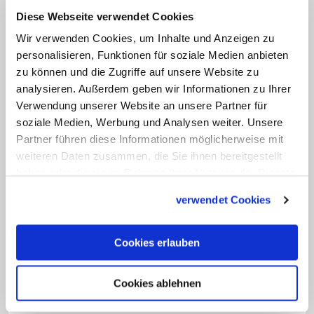
immer einen Geistlichen finden!" Weiter
Diese Webseite verwendet Cookies
heißt es: "In der Kirche geht es nicht um
Wir verwenden Cookies, um Inhalte und Anzeigen zu
materielle, sondern um elementare
personalisieren, Funktionen für soziale Medien anbieten
Bedürfnisse." Die Menschen verlangten
zu können und die Zugriffe auf unsere Website zu
analysieren. Außerdem geben wir Informationen zu Ihrer
nach Trost und Hoffnung. Zudem falle
Verwendung unserer Website an unsere Partner für
Weihnachten in eine Jahreszeit, "in der
soziale Medien, Werbung und Analysen weiter. Unsere
wir Gottes wärmender Botschaft
Partner führen diese Informationen möglicherweise mit
bedürfen."
weiteren Daten zusammen, die Sie ihnen bereitgestellt
haben oder die sie im Rahmen Ihrer Nutzung der Dienste
gesammelt haben.
Kritik übte die Ministerin auch an
verwendet Cookies
verschärften Reiseverboten, wie etwa in
Italien. "Bei allem Verständnis für den
Cookies erlauben
Infektionsschutz - wir dürfen
Weihnachten niemanden daran hindern,
Cookies ablehnen
die engsten Familienangehörigen