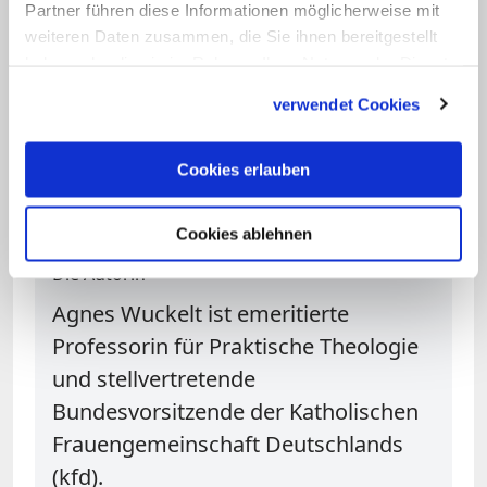
Dass alle überall Hunger nach einem
Partner führen diese Informationen möglicherweise mit
weiteren Daten zusammen, die Sie ihnen bereitgestellt
guten Leben haben. Dass es nicht nur
haben oder die sie im Rahmen Ihrer Nutzung der Dienste
darum geht den eigenen Hunger stillen
gesammelt haben.
zu können, sondern auch darum:
"Gebt
verwendet Cookies
ihr ihnen zu essen!" (Mt 14,16)
.
Cookies erlauben
Agnes Wuckelt
Cookies ablehnen
Die Autorin
Agnes Wuckelt ist emeritierte
Professorin für Praktische Theologie
und stellvertretende
Bundesvorsitzende der Katholischen
Frauengemeinschaft Deutschlands
(kfd).