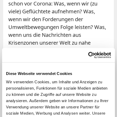
schon vor Corona: Was, wenn wir (zu
viele) Geflüchtete aufnehmen? Was,
wenn wir den Forderungen der
Umweltbewegungen Folge leisten? Was,
wenn uns die Nachrichten aus
Krisenzonen unserer Welt zu nahe
rücken? Uns Bilder mit vom drohenden
Hungertod gezeichneten Kindern
erreichen?
Diese Webseite verwendet Cookies
Sicherlich: Was Hunger bedeutet, muss
Wir verwenden Cookies, um Inhalte und Anzeigen zu
jede*r selbst erfahren, am eigenen Leib,
personalisieren, Funktionen für soziale Medien anbieten
zu können und die Zugriffe auf unsere Website zu
in der eigenen Seele. Doch vielleicht regt
analysieren. Außerdem geben wir Informationen zu Ihrer
der Corona bedingte "Hunger" an, auch
Verwendung unserer Website an unsere Partner für
den Hunger der anderen wahrzunehmen.
soziale Medien, Werbung und Analysen weiter. Unsere