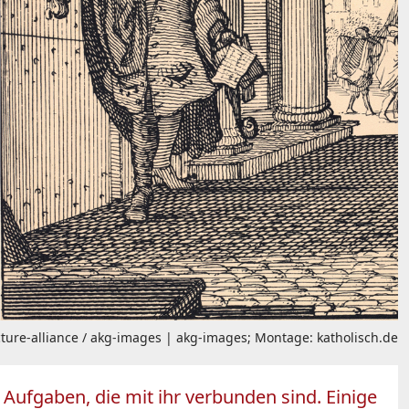
cture-alliance / akg-images | akg-images; Montage: katholisch.de
 Aufgaben, die mit ihr verbunden sind. Einige