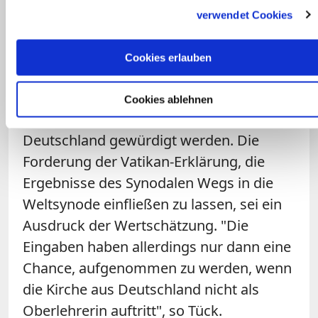
Bischöfe mit ihren ausländischen
verwendet Cookies
Mitbrüdern ein. Statt besorgte Stimmen
aus anderen Ländern "als konservativ
Cookies erlauben
abzukanzeln oder als intellektuell dürftig
zu qualifizieren", sollten sie als Ausdruck
Cookies ablehnen
kritischer Solidarität mit der Kirche in
Deutschland gewürdigt werden. Die
Forderung der Vatikan-Erklärung, die
Ergebnisse des Synodalen Wegs in die
Weltsynode einfließen zu lassen, sei ein
Ausdruck der Wertschätzung. "Die
Eingaben haben allerdings nur dann eine
Chance, aufgenommen zu werden, wenn
die Kirche aus Deutschland nicht als
Oberlehrerin auftritt", so Tück.