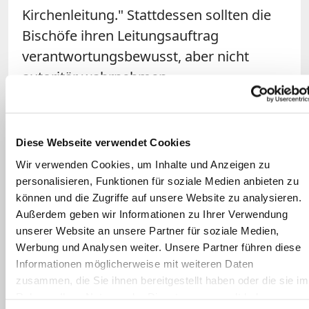
Kirchenleitung." Stattdessen sollten die
Bischöfe ihren Leitungsauftrag
verantwortungsbewusst, aber nicht
autoritär wahrnehmen.
Zudem forderte
Tück
eine zügige
Aufarbeitung des Missbrauchsskandals,
Diese Webseite verwendet Cookies
sodass die Kirche zum Vorbild für andere
Wir verwenden Cookies, um Inhalte und Anzeigen zu
Institutionen werden könne, die sich
personalisieren, Funktionen für soziale Medien anbieten zu
noch nicht mit dem Thema
können und die Zugriffe auf unsere Website zu analysieren.
Außerdem geben wir Informationen zu Ihrer Verwendung
beschäftigten. Die Missbrauchsstudien in
unserer Website an unsere Partner für soziale Medien,
den einzelnen Diözesen sollten
Werbung und Analysen weiter. Unsere Partner führen diese
deutschlandweit besser abgestimmt
Informationen möglicherweise mit weiteren Daten
werden. Außerdem trat der Theologe für
zusammen, die Sie ihnen bereitgestellt haben oder die sie im
Rahmen Ihrer Nutzung der Dienste gesammelt haben.
eine bessere Kommunikation der