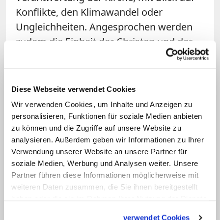
Konflikte, den Klimawandel oder
Ungleichheiten. Angesprochen werden
zudem die Einheit der Christen und der
Dialog mit allen Religionen.
Auf Grundlage des Papiers sollen die
Diese Webseite verwendet Cookies
sieben kontinentalen
Wir verwenden Cookies, um Inhalte und Anzeigen zu
Bischofsversammlungen – Afrika,
personalisieren, Funktionen für soziale Medien anbieten
Ozeanien, Asien, Naher Osten, Europa,
zu können und die Zugriffe auf unsere Website zu
Lateinamerika sowie USA/Kanada – bis
analysieren. Außerdem geben wir Informationen zu Ihrer
Verwendung unserer Website an unsere Partner für
März 2023 je ein eigenes Dokument
soziale Medien, Werbung und Analysen weiter. Unsere
erstellen. Diese sieben Texte wiederum
Partner führen diese Informationen möglicherweise mit
fließen in ein zweites Arbeitsdokument
weiteren Daten zusammen, die Sie ihnen bereitgestellt
der Weltsynode ein, das im Juni nächsten
haben oder die sie im Rahmen Ihrer Nutzung der Dienste
gesammelt haben.
Jahres erscheinen soll. Auf dessen
verwendet Cookies