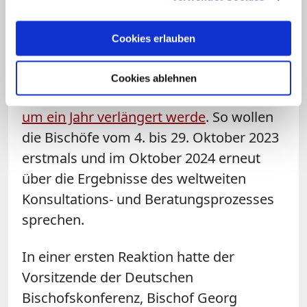
Grundlage berät dann die Weltbischofs-
Synode in Rom. Ursprünglich sollte die
Cookies erlauben
Synode abschließend im Herbst 2023
tagen. Jüngst hatte der Papst
Cookies ablehnen
überraschend erklärt,
dass der Prozess
um ein Jahr verlängert werde
. So wollen
die Bischöfe vom 4. bis 29. Oktober 2023
erstmals und im Oktober 2024 erneut
über die Ergebnisse des weltweiten
Konsultations- und Beratungsprozesses
sprechen.
In einer ersten Reaktion hatte der
Vorsitzende der Deutschen
Bischofskonferenz, Bischof Georg