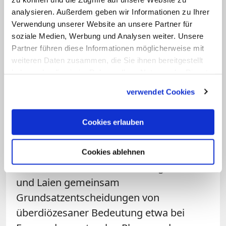
Verfasserinnen und Verfasser. "Wir sind
analysieren. Außerdem geben wir Informationen zu Ihrer
gern mit unseren Bischöfen auf dem
Verwendung unserer Website an unsere Partner für
Weg zu einer synodalen Kirche."
soziale Medien, Werbung und Analysen weiter. Unsere
Partner führen diese Informationen möglicherweise mit
Bei der vierten Synodalversammlung im
weiteren Daten zusammen, die Sie ihnen bereitgestellt
haben oder die sie im Rahmen Ihrer Nutzung der Dienste
September hatten die Delegierten mit
gesammelt haben.
deutlicher Mehrheit für die Einrichtung
verwendet Cookies
eines Synodalen Ausschusses gestimmt.
Dieser soll die vom Synodalen Weg
Cookies erlauben
erarbeiteten Initiativen weiterentwickeln
und einen Synodalen Rat vorbereiten. In
Cookies ablehnen
diesem Gremium sollen künftig Bischöfe
und Laien gemeinsam
Grundsatzentscheidungen von
überdiözesaner Bedeutung etwa bei