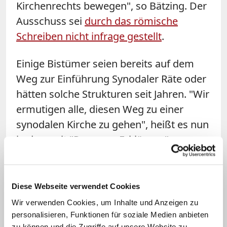
Kirchenrechts bewegen", so Bätzing. Der
Ausschuss sei
durch das römische
Schreiben nicht infrage gestellt
.
Einige Bistümer seien bereits auf dem
Weg zur Einführung Synodaler Räte oder
hätten solche Strukturen seit Jahren. "Wir
ermutigen alle, diesen Weg zu einer
synodalen Kirche zu gehen", heißt es nun
in dem mit "Passauer Erklärung"
überschriebenen Text. "Dies steht dem
Inhalt des römischen Schreibens nicht
entgegen, da jeder Ortsbischof Kraft
Diese Webseite verwendet Cookies
seiner Autorität einen solchen Rat für
Wir verwenden Cookies, um Inhalte und Anzeigen zu
seine Diözese einrichten kann", so die
personalisieren, Funktionen für soziale Medien anbieten
zu können und die Zugriffe auf unsere Website zu