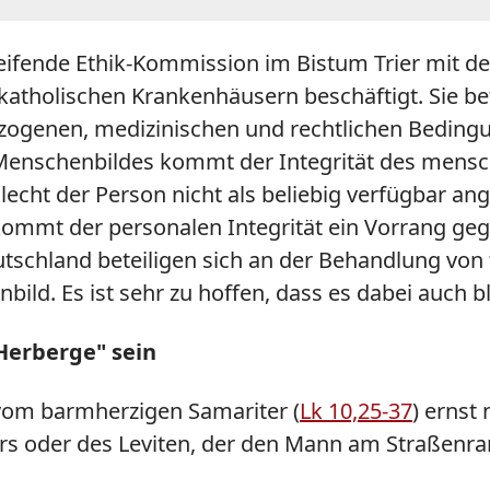
reifende Ethik-Kommission im Bistum Trier mit de
tholischen Krankenhäusern beschäftigt. Sie bet
genen, medizinischen und rechtlichen Bedingung
 Menschenbildes kommt der Integrität des mensc
lecht der Person nicht als beliebig verfügbar an
, kommt der personalen Integrität ein Vorrang ge
eutschland beteiligen sich an der Behandlung v
ld. Es ist sehr zu hoffen, dass es dabei auch bl
Herberge" sein
 vom barmherzigen Samariter (
Lk 10,25-37
) ernst
sters oder des Leviten, der den Mann am Straßenran