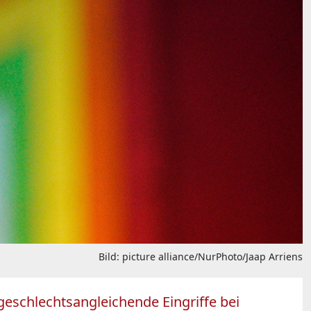
Bild: picture alliance/NurPhoto/Jaap Arriens
geschlechtsangleichende Eingriffe bei