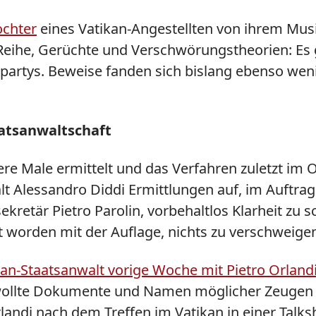
ochter
eines Vatikan-Angestellten von ihrem Musi
ix-Reihe, Gerüchte und Verschwörungstheorien: E
partys. Beweise fanden sich bislang ebenso weni
aatsanwaltschaft
ere Male ermittelt und das Verfahren zuletzt im 
 Alessandro Diddi Ermittlungen auf, im Auftrag v
etär Pietro Parolin, vorbehaltlos Klarheit zu sc
 worden mit der Auflage, nichts zu verschweige
ikan-Staatsanwalt vorige Woche mit Pietro Orland
r, wollte Dokumente und Namen möglicher Zeugen
andi nach dem Treffen im Vatikan in einer Talks