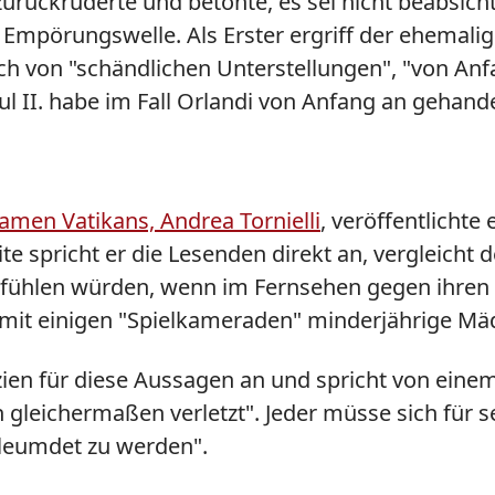
zurückruderte und betonte, es sei nicht beabsic
Empörungswelle. Als Erster ergriff der ehemalige
ach von "schändlichen Unterstellungen", "von Anfan
l II. habe im Fall Orlandi von Anfang an gehande
men Vatikans, Andrea Tornielli
, veröffentlichte
te spricht er die Lesenden direkt an, vergleicht
ch fühlen würden, wenn im Fernsehen gegen ihren
t einigen "Spielkameraden" minderjährige Mäd
izien für diese Aussagen an und spricht von ein
 gleichermaßen verletzt". Jeder müsse sich für 
rleumdet zu werden".