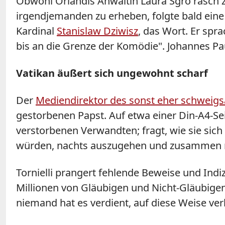
Obwohl Orlandis Anwältin Laura Sgro rasch 
irgendjemanden zu erheben, folgte bald eine 
Kardinal
Stanislaw Dziwisz
, das Wort. Er spr
bis an die Grenze der Komödie". Johannes Pau
Vatikan äußert sich ungewohnt scharf
Der
Mediendirektor des sonst eher schweigsa
gestorbenen Papst. Auf etwa einer Din-A4-Sei
verstorbenen Verwandten; fragt, wie sie si
würden, nachts auszugehen und zusammen mi
Tornielli prangert fehlende Beweise und Ind
Millionen von Gläubigen und Nicht-Gläubigen
niemand hat es verdient, auf diese Weise ve