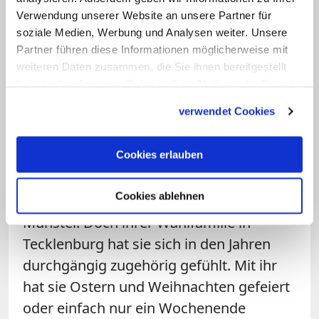
gekostet, ihre Mimik und Gestik zu
Verwendung unserer Website an unsere Partner für
soziale Medien, Werbung und Analysen weiter. Unsere
deuten", erzählt Dworschak. "Aber sie hat
Partner führen diese Informationen möglicherweise mit
mir geholfen, mich auf die Situation
weiteren Daten zusammen, die Sie ihnen bereitgestellt
einzulassen."
haben oder die sie im Rahmen Ihrer Nutzung der Dienste
gesammelt haben.
verwendet Cookies
Fünf Jahre ohne Arche
Cookies erlauben
Nach dem Jahr bekam Ursula Dworschak
eine Zusage für ein Studium der
Cookies ablehnen
Heilpädagogik und zog 2003 nach
Münster. Doch ihrer Wahlfamilie in
Tecklenburg hat sie sich in den Jahren
durchgängig zugehörig gefühlt. Mit ihr
hat sie Ostern und Weihnachten gefeiert
oder einfach nur ein Wochenende