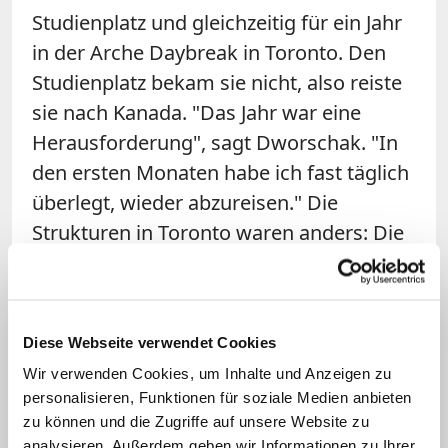
Studienplatz und gleichzeitig für ein Jahr
in der Arche Daybreak in Toronto. Den
Studienplatz bekam sie nicht, also reiste
sie nach Kanada. "Das Jahr war eine
Herausforderung", sagt Dworschak. "In
den ersten Monaten habe ich fast täglich
überlegt, wieder abzureisen." Die
Strukturen in Toronto waren anders: Die
Bewohner verteilten sich auf neun
Häuser, viele Assistenten wohnten
außerhalb. Dworschak verbrachte viel
Diese Webseite verwendet Cookies
Zeit allein, las viel. In Toronto betreute sie
Wir verwenden Cookies, um Inhalte und Anzeigen zu
eine Frau, die mehrfach
personalisieren, Funktionen für soziale Medien anbieten
schwerstbehindert war und nicht
zu können und die Zugriffe auf unsere Website zu
sprechen konnte. "Es hat Zeit und Muße
analysieren. Außerdem geben wir Informationen zu Ihrer