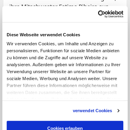
ihre Mitschwester Fatima Ribeiro aus
Porto lebt seit sieben Jahren in Münster.
Sie arbeitet bei der portugiesischen
Mission und studiert Theologie.
Diese Webseite verwendet Cookies
Wir verwenden Cookies, um Inhalte und Anzeigen zu
personalisieren, Funktionen für soziale Medien anbieten
zu können und die Zugriffe auf unsere Website zu
analysieren. Außerdem geben wir Informationen zu Ihrer
Verwendung unserer Website an unsere Partner für
soziale Medien, Werbung und Analysen weiter. Unsere
Partner führen diese Informationen möglicherweise mit
weiteren Daten zusammen, die Sie ihnen bereitgestellt
Bild: © Claudia Schwarz
haben oder die sie im Rahmen Ihrer Nutzung der Dienste
gesammelt haben.
verwendet Cookies
Gemeinsame Mahlzeiten sind für die "Dienerinnen
und Diener des Evangeliums" wichtige Eckpfeiler
des Lebens in der Gemeinschaft.
Cookies erlauben