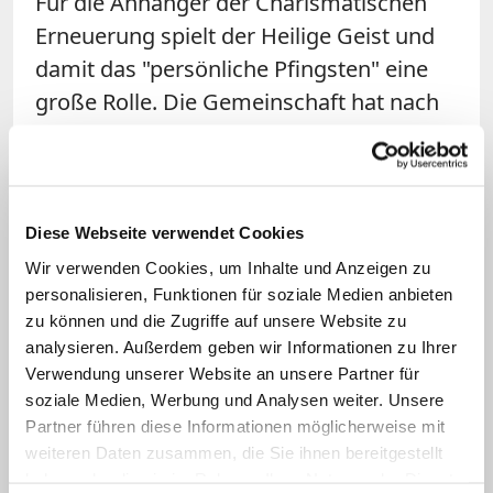
Für die Anhänger der Charismatischen
Erneuerung spielt der Heilige Geist und
damit das "persönliche Pfingsten" eine
große Rolle. Die Gemeinschaft hat nach
eigenen Schätzungen deutschlandweit
etwa 15.000 Mitglieder. Ihr gehören rund
35 organisierte Gemeinschaften mit
Namen wie "Emmausbewegung" oder
Diese Webseite verwendet Cookies
"Chemin Neuf" an, die zwischen 20 und
Wir verwenden Cookies, um Inhalte und Anzeigen zu
personalisieren, Funktionen für soziale Medien anbieten
300 Mitglieder haben. Hinzu kommen
zu können und die Zugriffe auf unsere Website zu
500 bis 600 eher lose Gebetskreise in den
analysieren. Außerdem geben wir Informationen zu Ihrer
einzelnen Pfarreien der deutschen
Verwendung unserer Website an unsere Partner für
Diözesen.
soziale Medien, Werbung und Analysen weiter. Unsere
Partner führen diese Informationen möglicherweise mit
weiteren Daten zusammen, die Sie ihnen bereitgestellt
Wichtig ist es für Fischer deshalb auch,
haben oder die sie im Rahmen Ihrer Nutzung der Dienste
dass man innerhalb der Kirche auf allen