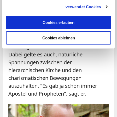
gesammelt haben.
Ebenen im Dialog bleibt. "In meiner
verwendet Cookies
Gemeinde tauschen wir uns zum Beispiel
mindestens zwei Mal im Jahr mit dem
Cookies erlauben
Pfarrer über unsere Aktivitäten aus", sagt
er. Die Gesprächsbereitschaft müsse
Cookies ablehnen
allerdings vielerorts noch zunehmen.
Dabei gelte es auch, natürliche
Spannungen zwischen der
hierarchischen Kirche und den
charismatischen Bewegungen
auszuhalten. "Es gab ja schon immer
Apostel und Propheten", sagt er.