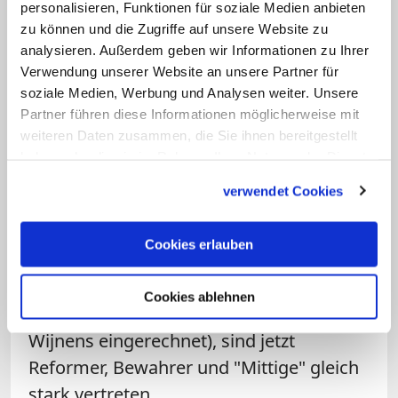
personalisieren, Funktionen für soziale Medien anbieten
Fernandez
.
zu können und die Zugriffe auf unsere Website zu
analysieren. Außerdem geben wir Informationen zu Ihrer
Damit versucht der Papst offenbar,
Verwendung unserer Website an unsere Partner für
soziale Medien, Werbung und Analysen weiter. Unsere
spätere Flügelkämpfe über die Deutung
Partner führen diese Informationen möglicherweise mit
der Synode zu vermeiden, indem er
weiteren Daten zusammen, die Sie ihnen bereitgestellt
Vorkämpfer beider Flügel gleich in die
haben oder die sie im Rahmen Ihrer Nutzung der Dienste
Synodendebatte einbezieht. Auch die
gesammelt haben.
verwendet Cookies
Ernennung des Passauer Bischofs Stefan
Oster dürfte so motiviert sein. Unter den
Cookies erlauben
insgesamt neun Deutschen (den
"Berater" Thomas Söding und die in
Cookies ablehnen
Erfurt lehrende Kirchenrechtlerin Myrjam
Wijnens eingerechnet), sind jetzt
Reformer, Bewahrer und "Mittige" gleich
stark vertreten.