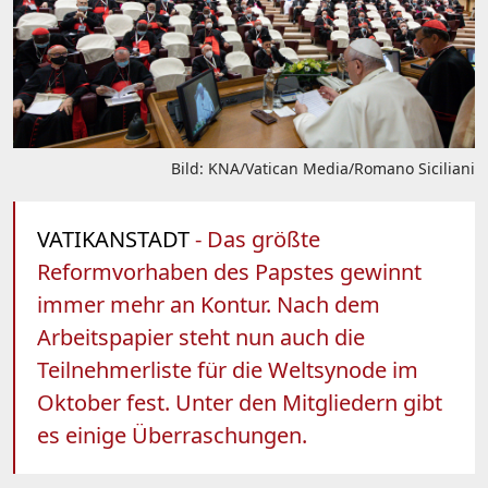
Bild: KNA/Vatican Media/Romano Siciliani
VATIKANSTADT
- Das größte
Reformvorhaben des Papstes gewinnt
immer mehr an Kontur. Nach dem
Arbeitspapier steht nun auch die
Teilnehmerliste für die Weltsynode im
Oktober fest. Unter den Mitgliedern gibt
es einige Überraschungen.