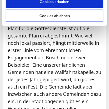
Cookies erlauben
Busch. In Neustadt wird wie andernorts
auch die Vorbereitung auf Kommunion
Cookies ablehnen
und Firmung zentral angeboten, auch der
Plan für die Gottesdienste ist auf die
gesamte Pfarrei abgestimmt. Wie viel
noch lokal passiert, hängt mittlerweile in
erster Linie vom ehrenamtlichen
Engagement ab. Busch nennt zwei
Beispiele: "Eine unserer ländlichen
Gemeinden hat eine Wallfahrtskapelle, zu
der jedes Jahr gepilgert wird, da gibt es
auch ein Fest. Die Gemeinde lädt aber
inzwischen auch andere Gemeinden dazu
ein. In der Stadt dagegen gibt es ein
Weinhaus, das früher ein toller