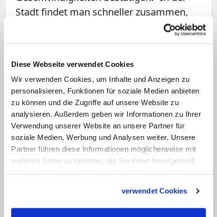
Stadt findet man schneller zusammen,
auf dem Land macht man lieber sein
eigenes Ding – aber das ist sehr
kurzsichtig ", sagt er. Denn auch auf dem
Diese Webseite verwendet Cookies
Land werden die Gläubigen weniger, es
Wir verwenden Cookies, um Inhalte und Anzeigen zu
gibt weniger Gebäude, Personal und
personalisieren, Funktionen für soziale Medien anbieten
Geld, aber auch weniger Traditionen und
zu können und die Zugriffe auf unsere Website zu
Kirchlichkeit. Das ist nicht immer einfach.
analysieren. Außerdem geben wir Informationen zu Ihrer
Verwendung unserer Website an unsere Partner für
"Wir sind mit mehreren Prozessen
soziale Medien, Werbung und Analysen weiter. Unsere
gleichzeitig konfrontiert", sagt Busch.
Partner führen diese Informationen möglicherweise mit
Dazu kam 2020 die
Corona-Pandemie
,
weiteren Daten zusammen, die Sie ihnen bereitgestellt
die vielerorts bestehende Netzwerke
haben oder die sie im Rahmen Ihrer Nutzung der Dienste
gesammelt haben.
zerstört hat. "Kolping, kfd und so weiter,
verwendet Cookies
das ist bei uns alles nur noch die
Verwaltung eines kläglichen Rests", sagt