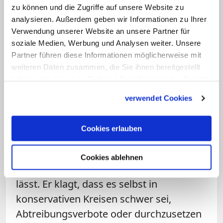
Katholizismus, die in den Vereinigten
zu können und die Zugriffe auf unsere Website zu
analysieren. Außerdem geben wir Informationen zu Ihrer
Staaten die letzte Bastion des
Verwendung unserer Website an unsere Partner für
Christentums sehen". Das Schicksal des
soziale Medien, Werbung und Analysen weiter. Unsere
Katholizismus ist aus dieser Sicht
Partner führen diese Informationen möglicherweise mit
verbunden mit dem Erfolg einer
weiteren Daten zusammen, die Sie ihnen bereitgestellt
haben oder die sie im Rahmen Ihrer Nutzung der Dienste
konservativen Restauration.
gesammelt haben.
verwendet Cookies
Und Roberts ist der gefeierte Vordenker.
In seiner Rede im September spricht er
Cookies erlauben
über die Salami-Taktik, scheibchenweise
zu bekommen, was sich gegen eine
Cookies ablehnen
Mehrheit in der Bevölkerung durchsetzen
lässt. Er klagt, dass es selbst in
konservativen Kreisen schwer sei,
Abtreibungsverbote oder durchzusetzen