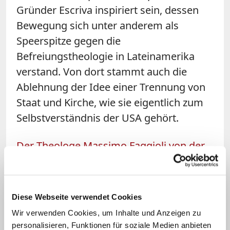
Gründer Escriva inspiriert sein, dessen
Bewegung sich unter anderem als
Speerspitze gegen die
Befreiungstheologie in Lateinamerika
verstand. Von dort stammt auch die
Ablehnung der Idee einer Trennung von
Staat und Kirche, wie sie eigentlich zum
Selbstverständnis der USA gehört.
Der Theologe Massimo Faggioli von der
Villanova University
schlägt im National
Catholic Reporter eine direkte Brücke
zum Project 2025. "Opus Dei gehört zu
Diese Webseite verwendet Cookies
den konservativen und
Wir verwenden Cookies, um Inhalte und Anzeigen zu
traditionalistischen Kräften im
personalisieren, Funktionen für soziale Medien anbieten