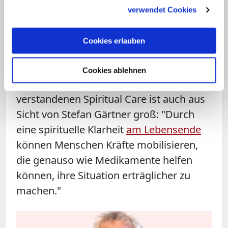
gesammelt haben.
Fachbereichsleiter Hospiz und Palliativ im
verwendet Cookies
Erzbistum München und Freising ist, als
eine Art "Sachverwalter für existenzielle
Cookies erlauben
Fragen". Eine Funktion, die er auch in den
regelmäßigen interdisziplinären
Cookies ablehnen
Meetings vertritt. Das Potential einer so
verstandenen Spiritual Care ist auch aus
Sicht von Stefan Gärtner groß: "Durch
eine spirituelle Klarheit
am Lebensende
können Menschen Kräfte mobilisieren,
die genauso wie Medikamente helfen
können, ihre Situation erträglicher zu
machen."