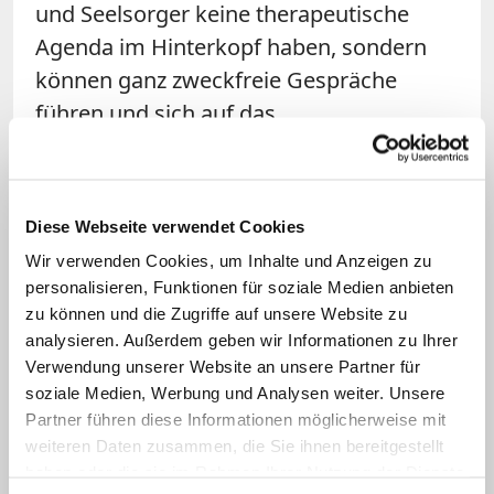
und Seelsorger keine therapeutische
Agenda im Hinterkopf haben, sondern
können ganz zweckfreie Gespräche
führen und sich auf das
Seelsorgegeheimnis berufen. Gerade das
führe manchmal zu einem "goldenen
Moment", in dem sich Patientinnen und
Diese Webseite verwendet Cookies
Patienten öffnen, sagt Lingl. "Wir müssen
Wir verwenden Cookies, um Inhalte und Anzeigen zu
nicht in einen handlungsorientierten
personalisieren, Funktionen für soziale Medien anbieten
Aktionismus verfallen, sondern können
zu können und die Zugriffe auf unsere Website zu
uns der existenziellen Situation stellen,
analysieren. Außerdem geben wir Informationen zu Ihrer
Verwendung unserer Website an unsere Partner für
ihrer Not Raum geben, sie mit
soziale Medien, Werbung und Analysen weiter. Unsere
aushalten." Im Geflecht der
Partner führen diese Informationen möglicherweise mit
verschiedenen Professionen sieht sich
weiteren Daten zusammen, die Sie ihnen bereitgestellt
der Seelsorger, der auch
haben oder die sie im Rahmen Ihrer Nutzung der Dienste