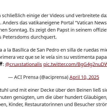
schließlich einige der Videos und verbreitete da
be. Anders das vatikaneigene Portal "Vatican News
nen Sonntag. Es zeigt den
Papst
in seinem offiz
des Petersdoms durchquert.
a a la Basílica de San Pedro en silla de ruedas mi
primera vez que se le veía sin su vestimenta papal
🎥:
@cruxstationalis
pic.twitter.com/BgG4g2nuD
— ACI Prensa (@aciprensa)
April 10, 2025
stuhl und mit einer Decke über den Beinen ließ si
Minuten genügten, um die über hundert Gläubigen, 
pen, Kinder, Restauratorinnen und Besucher str