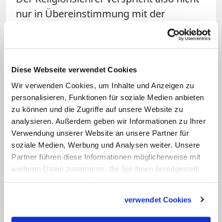
nur in Übereinstimmung mit der
kirchlichen Lehre zu unterrichten,
sondern dieser auch in seiner
persönlichen Lebensführung zu
Diese Webseite verwendet Cookies
entsprechen. Dazu zählt auch ein aktives
Wir verwenden Cookies, um Inhalte und Anzeigen zu
Gemeindeleben, das natürlich weitaus
personalisieren, Funktionen für soziale Medien anbieten
schwieriger zu belegen ist als
zu können und die Zugriffe auf unsere Website zu
beispielsweise die Taufe. Vor der
analysieren. Außerdem geben wir Informationen zu Ihrer
Erteilung der "Missio Canonica" werden
Verwendung unserer Website an unsere Partner für
soziale Medien, Werbung und Analysen weiter. Unsere
deshalb zwei entsprechende Gutachten –
Partner führen diese Informationen möglicherweise mit
meist werden sie als Referenzen
weiteren Daten zusammen, die Sie ihnen bereitgestellt
bezeichnet – erwartet. Einer der
haben oder die sie im Rahmen Ihrer Nutzung der Dienste
Nachweise muss von einem Geistlichen
gesammelt haben.
verwendet Cookies
erbracht werden. In der Regel ist das der
Pfarrer der Heimatgemeinde. Der andere