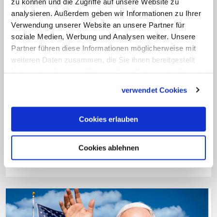
der Verleihung der Liberty Medal sei in
zu können und die Zugriffe auf unsere Website zu
analysieren. Außerdem geben wir Informationen zu Ihrer
diesem Zusammenhang zu verstehen.
Verwendung unserer Website an unsere Partner für
Darin würdigte der Papst die
soziale Medien, Werbung und Analysen weiter. Unsere
Religionsfreiheit als Grundlage des
Partner führen diese Informationen möglicherweise mit
amerikanischen Gemeinwesens und
weiteren Daten zusammen, die Sie ihnen bereitgestellt
haben oder die sie im Rahmen Ihrer Nutzung der Dienste
äußerte die Hoffnung auf einen
gesammelt haben.
öffentlichen Diskurs, der von "Mäßigung,
verwendet Cookies
Respekt vor den Ansichten anderer" und
der Suche nach einem gemeinsamen
Cookies erlauben
Nenner für Frieden und Versöhnung
geprägt sei. (mtr)
Cookies ablehnen