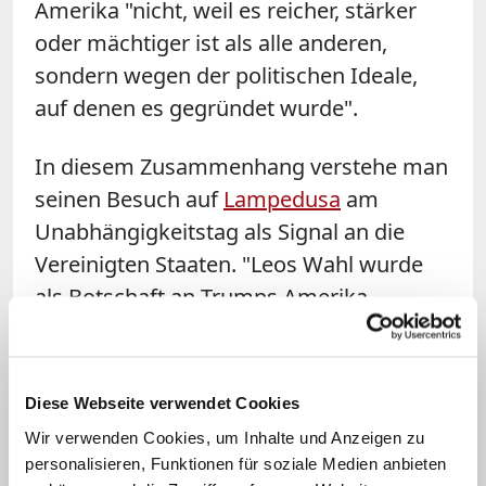
Amerika "nicht, weil es reicher, stärker
oder mächtiger ist als alle anderen,
sondern wegen der politischen Ideale,
auf denen es gegründet wurde".
In diesem Zusammenhang verstehe man
seinen Besuch auf
Lampedusa
am
Unabhängigkeitstag als Signal an die
Vereinigten Staaten. "Leos Wahl wurde
als Botschaft an Trumps Amerika
interpretiert, und dieses Element ist
unbestreitbar", so Faggioli. Zugleich habe
der Papst Europa an seine
Diese Webseite verwendet Cookies
Verantwortung für Flüchtlinge und
Wir verwenden Cookies, um Inhalte und Anzeigen zu
Migranten erinnert. Auch Leos Rede bei
personalisieren, Funktionen für soziale Medien anbieten