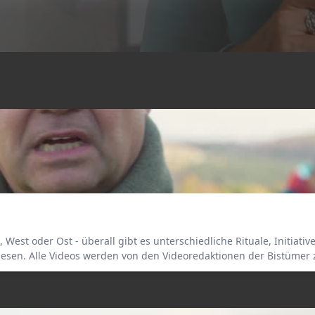
, West oder Ost - überall gibt es unterschiedliche Rituale, Initiat
sen. Alle Videos werden von den Videoredaktionen der Bistümer z