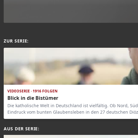
ZUR SERIE:
VIDEOSERIE · 1916 FOLGEN
Blick in die Bistümer
Die katholische Welt in Deutschland ist vielfältig. Ob Nord, Süd
Eindruck vom bunten Glaubensleben in den 27 deutschen Diöze
AUS DER SERIE: