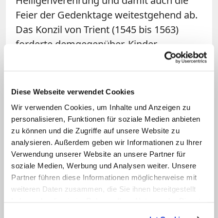
Heiligenverehrung und damit auch die
Feier der Gedenktage weitestgehend ab.
Das Konzil von Trient (1545 bis 1563)
forderte demgegenüber, Kinder
bevorzugt nach heiligen
beziehungsweise biblischen Personen zu
benennen. Das betonen der im Auftrag
Diese Webseite verwendet Cookies
des Konzils erstellte Römische
Wir verwenden Cookies, um Inhalte und Anzeigen zu
Katechismus von 1566 und das "Rituale
personalisieren, Funktionen für soziale Medien anbieten
Romanum" von 1614. In letzterem heißt
zu können und die Zugriffe auf unsere Website zu
analysieren. Außerdem geben wir Informationen zu Ihrer
es, "anstößige oder lächerliche Namen"
Verwendung unserer Website an unsere Partner für
sowie die "von Götzen oder Heiden"
soziale Medien, Werbung und Analysen weiter. Unsere
seien zu vermeiden und stattdessen "die
Partner führen diese Informationen möglicherweise mit
Namen von
Heiligen
vorzuziehen". Die
weiteren Daten zusammen, die Sie ihnen bereitgestellt
haben oder die sie im Rahmen Ihrer Nutzung der Dienste
Priester werden hier ausdrücklich in die
gesammelt haben.