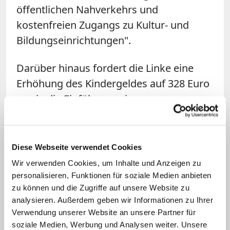
öffentlichen Nahverkehrs und
kostenfreien Zugangs zu Kultur- und
Bildungseinrichtungen".
Darüber hinaus fordert die Linke eine
Erhöhung des Kindergeldes auf 328 Euro
sowie die Einführung eines
"entsprechend regionalisierten
Wohngeldes" in "Gegenden mit
besonders hohen Mieten". Ebenfalls soll
Diese Webseite verwendet Cookies
eine eigenständige
Wir verwenden Cookies, um Inhalte und Anzeigen zu
Kindergrundsicherung von steuerfreien
personalisieren, Funktionen für soziale Medien anbieten
zu können und die Zugriffe auf unsere Website zu
573 Euro eingeführt werden.
analysieren. Außerdem geben wir Informationen zu Ihrer
Verwendung unserer Website an unsere Partner für
Weiter fordert die Linke ein
soziale Medien, Werbung und Analysen weiter. Unsere