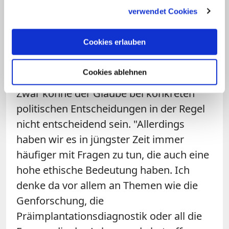
seiner Persönlichkeit. "Ich weiß nicht, ob
gesammelt haben.
verwendet Cookies
ich ohne diesen Glauben und die damit
verbundenen Orientierungsmaßstäbe
Cookies erlauben
überhaupt die politische Laufbahn
eingeschlagen hätte."
Cookies ablehnen
Zwar könne der Glaube bei konkreten
politischen Entscheidungen in der Regel
nicht entscheidend sein. "Allerdings
haben wir es in jüngster Zeit immer
häufiger mit Fragen zu tun, die auch eine
hohe ethische Bedeutung haben. Ich
denke da vor allem an Themen wie die
Genforschung, die
Präimplantationsdiagnostik oder all die