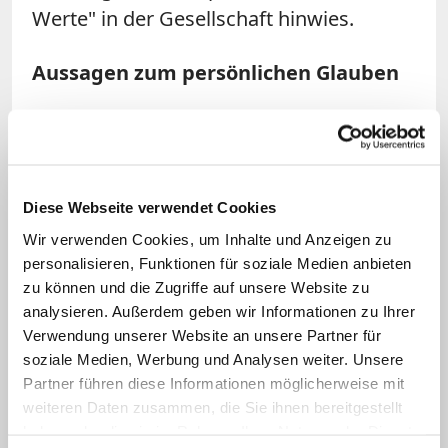
Werte" in der Gesellschaft hinwies.
Aussagen zum persönlichen Glauben
Auch über seinen persönlichen Glauben
sprach Lammert wiederholt. "Meine
Glaubensbeziehung ist, wie wohl bei den
Diese Webseite verwendet Cookies
meisten religiös gebundenen Menschen,
Wir verwenden Cookies, um Inhalte und Anzeigen zu
aus der Familie heraus erwachsen und
personalisieren, Funktionen für soziale Medien anbieten
hat sich durch die aktive Mitarbeit in der
zu können und die Zugriffe auf unsere Website zu
Kirchengemeinde vor Ort gefestigt",
analysieren. Außerdem geben wir Informationen zu Ihrer
sagte er kurz vor dem Katholikentag
Verwendung unserer Website an unsere Partner für
soziale Medien, Werbung und Analysen weiter. Unsere
2016
. Mit Blick auf sein politisches
Partner führen diese Informationen möglicherweise mit
Handeln als Christ bezeichnete er seinen
weiteren Daten zusammen, die Sie ihnen bereitgestellt
Glauben als selbstverständlichen Teil
haben oder die sie im Rahmen Ihrer Nutzung der Dienste