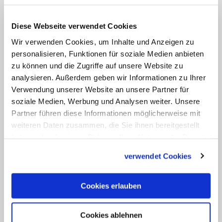
Josef spielt in der Geburtserzählung des
Diese Webseite verwendet Cookies
Matthäusevangeliums die Hauptrolle. Hier führt er
die Heilige Familie bei ihrer Flucht nach Ägypten.
Wir verwenden Cookies, um Inhalte und Anzeigen zu
personalisieren, Funktionen für soziale Medien anbieten
zu können und die Zugriffe auf unsere Website zu
Jeder Verlagslektor würde Matthäus
analysieren. Außerdem geben wir Informationen zu Ihrer
vermutlich heute dringend davon
Verwendung unserer Website an unsere Partner für
abraten, die Geburtsgeschichte Jesu und
soziale Medien, Werbung und Analysen weiter. Unsere
Partner führen diese Informationen möglicherweise mit
damit sein Evangelium insgesamt
weiteren Daten zusammen, die Sie ihnen bereitgestellt
ausgerechnet mit einer wenig
haben oder die sie im Rahmen Ihrer Nutzung der Dienste
leserfreundlichen Aufzählung von B- und
gesammelt haben.
verwendet Cookies
C-Promis aus dem Alten Testament zu
beginnen, wenn man mal vom Urvater
Cookies erlauben
Abraham und König David absieht. Zumal
das Strickmuster wenig
Cookies ablehnen
abwechslungsreich ist: "Solomon aber