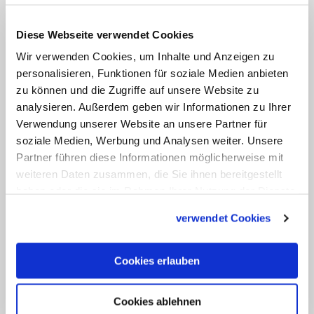
momentan nach außen drängen, anstatt
Diese Webseite verwendet Cookies
zusammenzuhalten", so Wilmer weiter.
Wir verwenden Cookies, um Inhalte und Anzeigen zu
Die Hauptaufgabe der Kirche müsse nun
personalisieren, Funktionen für soziale Medien anbieten
sein, den Menschen Hoffnung zu geben.
zu können und die Zugriffe auf unsere Website zu
"Ohne Hoffnung bricht unsere Kultur
analysieren. Außerdem geben wir Informationen zu Ihrer
zusammen", betonte
der Bischof
. Die
Verwendung unserer Website an unsere Partner für
soziale Medien, Werbung und Analysen weiter. Unsere
Arbeit der Kirchen sei unter den
Partner führen diese Informationen möglicherweise mit
Bedingungen der Pandemie eine enorme
weiteren Daten zusammen, die Sie ihnen bereitgestellt
Herausforderung. "Dazu brauchen wir
haben oder die sie im Rahmen Ihrer Nutzung der Dienste
ein fundamentales Umdenken, denn wir
gesammelt haben.
verwendet Cookies
müssen trotz der krisenhaften Umstände
bei den Menschen sein."
Cookies erlauben
Weihnachten sieht
Wilmer
in diesem Jahr
Cookies ablehnen
als besondere Bewährungsprobe,