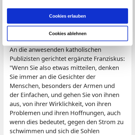
Medienschaffende, die die Geschichten
und Gesichter derjenigen ins
Cookies erlauben
Bewusstsein holten, auf die kaum
jemand oder niemand achte.
Cookies ablehnen
An die anwesenden katholischen
Publizisten gerichtet ergänzte Franziskus:
"Wenn Sie also etwas mitteilen, denken
Sie immer an die Gesichter der
Menschen, besonders der Armen und
der Einfachen, und gehen Sie von ihnen
aus, von ihrer Wirklichkeit, von ihren
Problemen und ihren Hoffnungen, auch
wenn dies bedeutet, gegen den Strom zu
schwimmen und sich die Sohlen