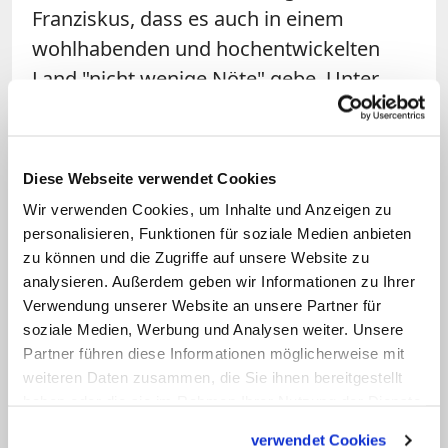
Franziskus, dass es auch in einem
wohlhabenden und hochentwickelten
Land "nicht wenige Nöte" gebe. Unter
anderem erwähnte er in diesem
Zusammenhang das Problem der
Kinderarmut, die teilweise schwierige
Diese Webseite verwendet Cookies
finanzielle Situation von Familien sowie
Wir verwenden Cookies, um Inhalte und Anzeigen zu
die Situation von Migranten und
personalisieren, Funktionen für soziale Medien anbieten
Flüchtlingen, die Deutschland in großer
zu können und die Zugriffe auf unsere Website zu
analysieren. Außerdem geben wir Informationen zu Ihrer
Zahl aufgenommen habe. "Dort wartet
Verwendung unserer Website an unsere Partner für
der Gott der Liebe auf die frohe Botschaft
soziale Medien, Werbung und Analysen weiter. Unsere
unserer Nächstenliebe. Er wartet auf
Partner führen diese Informationen möglicherweise mit
Christen, die hinausgehen und sich zu
weiteren Daten zusammen, die Sie ihnen bereitgestellt
haben oder die sie im Rahmen Ihrer Nutzung der Dienste
den Menschen begeben, die am Rande
gesammelt haben.
stehen." Dazu brauche es auch
verwendet Cookies