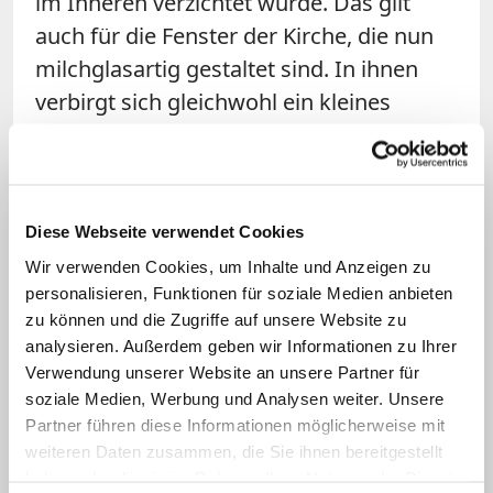
im Inneren verzichtet wurde. Das gilt
auch für die Fenster der Kirche, die nun
milchglasartig gestaltet sind. In ihnen
verbirgt sich gleichwohl ein kleines
Kunstwerk, das zumindest Astronomen
begeistern dürfte: Eingearbeitete
Luftblasen in den Fenstern sollen den
Berliner Sternenhimmel zum Zeitpunkt
Diese Webseite verwendet Cookies
der Geburt Christi zeigen.
Wir verwenden Cookies, um Inhalte und Anzeigen zu
personalisieren, Funktionen für soziale Medien anbieten
zu können und die Zugriffe auf unsere Website zu
Äußerlich hat sich die Kathedrale
analysieren. Außerdem geben wir Informationen zu Ihrer
kaum verändert
Verwendung unserer Website an unsere Partner für
soziale Medien, Werbung und Analysen weiter. Unsere
Die Unterkirche, die nun direkt aus der
Partner führen diese Informationen möglicherweise mit
Eingangshalle der Kathedrale über eine
weiteren Daten zusammen, die Sie ihnen bereitgestellt
haben oder die sie im Rahmen Ihrer Nutzung der Dienste
Treppe und einen Aufzug zugänglich ist