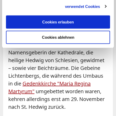
gesammelt haben.
und eine katakombenartige Atmosphäre
verwendet Cookies
ausstrahlt, beherbergt neben dem
Taufbecken einen Raum mit den Gräbern
Cookies erlauben
der bisherigen Berliner Bischöfe,
mehrere Kapellen – unter anderem
Cookies ablehnen
Bernhard Lichtenberg und der
Namensgeberin der Kathedrale, die
heilige Hedwig von Schlesien, gewidmet
– sowie vier Beichträume. Die Gebeine
Lichtenbergs, die während des Umbaus
in die
Gedenkkirche "Maria Regina
Martyrum"
umgebettet worden waren,
kehren allerdings erst am 29. November
nach St. Hedwig zurück.