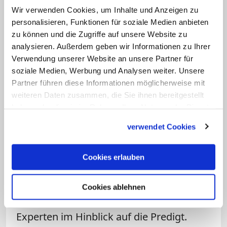
einem speziellen Grund eine bestimmte
Wir verwenden Cookies, um Inhalte und Anzeigen zu
Gemeinde aufsuchen, wie etwa an
personalisieren, Funktionen für soziale Medien anbieten
Wallfahrtsorten oder bei Gottesdiensten
zu können und die Zugriffe auf unsere Website zu
analysieren. Außerdem geben wir Informationen zu Ihrer
mit einer spezifischen Spiritualität. Wir
Verwendung unserer Website an unsere Partner für
haben also Menschen, die über eine
soziale Medien, Werbung und Analysen weiter. Unsere
gewisse Glaubenspraxis verfügen, und
Partner führen diese Informationen möglicherweise mit
noch mehr: Die bereits ihre individuellen
weiteren Daten zusammen, die Sie ihnen bereitgestellt
haben oder die sie im Rahmen Ihrer Nutzung der Dienste
Wege mit Gott und seinem Wort
gesammelt haben.
gegangen sind und gehen. Interessant,
verwendet Cookies
dass sich trotzdem das Vorurteil
hartnäckig hält, der Hörer der
Cookies erlauben
Sonntagspredigt sei zunächst einmal
religiös ungebildet. Die meisten sind
Cookies ablehnen
vielmehr (leidgeprüfte) Expertinnen und
Experten im Hinblick auf die Predigt.