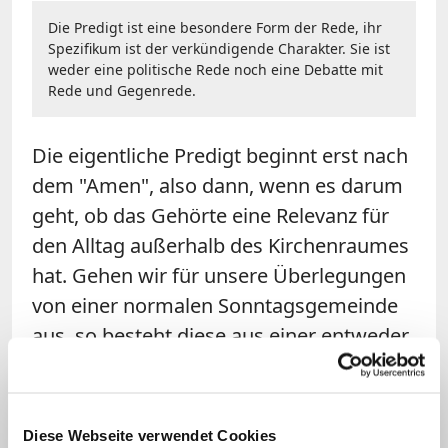
Die Predigt ist eine besondere Form der Rede, ihr
Spezifikum ist der verkündigende Charakter. Sie ist
weder eine politische Rede noch eine Debatte mit
Rede und Gegenrede.
Die eigentliche Predigt beginnt erst nach
dem "Amen", also dann, wenn es darum
geht, ob das Gehörte eine Relevanz für
den Alltag außerhalb des Kirchenraumes
hat. Gehen wir für unsere Überlegungen
von einer normalen Sonntagsgemeinde
aus, so besteht diese aus einer entweder
über Jahre gewachsenen treuen
Gemeinde von Mitfeiernden oder aus
Katholikinnen und Katholiken, die aus
Diese Webseite verwendet Cookies