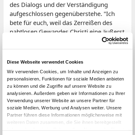
des Dialogs und der Verständigung
aufgeschlossen gegenüberstehe. "Ich
bete für euch, weil das Zerreißen des
nahtlosen Gewandes Christi eine äußerst
schwere Sünde ist. Der Herr erleuchte
euer Gewissen und rüttle eure Herzen
auf." Das Schreiben ist die erste direkte
Diese Webseite verwendet Cookies
Äußerung von Papst Leo XIV. gegenüber
Wir verwenden Cookies, um Inhalte und Anzeigen zu
der Piusbruderschaft.
personalisieren, Funktionen für soziale Medien anbieten
zu können und die Zugriffe auf unsere Website zu
Vatikanisches Vorgehen
analysieren. Außerdem geben wir Informationen zu Ihrer
Verwendung unserer Website an unsere Partner für
soziale Medien, Werbung und Analysen weiter. Unsere
Mitte Mai
hatte der Präfekt des
Partner führen diese Informationen möglicherweise mit
Glaubensdikasteriums, Kardinal Víctor
weiteren Daten zusammen, die Sie ihnen bereitgestellt
Manuel Fernández, die Piusbruderschaft
haben oder die sie im Rahmen Ihrer Nutzung der Dienste