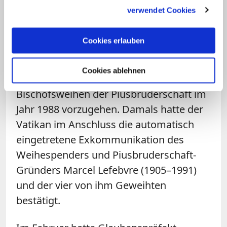
förmlich darauf hingewiesen, dass die für
gesammelt haben.
verwendet Cookies
den 1. Juli geplanten Bischofsweihen
einen schismatischen Akt darstellen und
Cookies erlauben
die Exkommunikation nach sich ziehen.
Damit kündigte der Vatikan an, bei den
Cookies ablehnen
anstehenden Weihen wie bei den ersten
Bischofsweihen der Piusbruderschaft im
Jahr 1988 vorzugehen. Damals hatte der
Vatikan im Anschluss die automatisch
eingetretene Exkommunikation des
Weihespenders und Piusbruderschaft-
Gründers Marcel Lefebvre (1905–1991)
und der vier von ihm Geweihten
bestätigt.