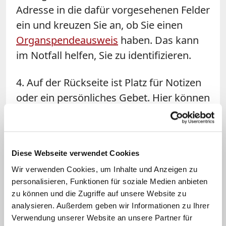
Adresse in die dafür vorgesehenen Felder
ein und kreuzen Sie an, ob Sie einen
Organspendeausweis
haben. Das kann
im Notfall helfen, Sie zu identifizieren.
4. Auf der Rückseite ist Platz für Notizen
oder ein persönliches Gebet. Hier können
Sie auch Kontaktdaten von Personen
notieren, die im Notfall benachrichtigt
werden sollen.
Diese Webseite verwendet Cookies
5. Wenn Sie ein Laminiergerät haben,
Wir verwenden Cookies, um Inhalte und Anzeigen zu
personalisieren, Funktionen für soziale Medien anbieten
laminieren Sie Ihre Notfallkarte. So ist sie
zu können und die Zugriffe auf unsere Website zu
besser vor Abrieb geschützt.
analysieren. Außerdem geben wir Informationen zu Ihrer
Verwendung unserer Website an unsere Partner für