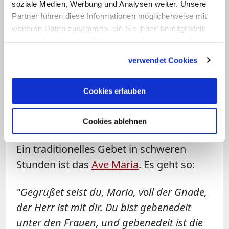
6. Stecken Sie die Notfallkarte in Ihre
soziale Medien, Werbung und Analysen weiter. Unsere
Geldbörse, damit Sie sie immer
Partner führen diese Informationen möglicherweise mit
weiteren Daten zusammen, die Sie ihnen bereitgestellt
dabeihaben. Sprechen Sie auch mit Ihnen
haben oder die sie im Rahmen Ihrer Nutzung der Dienste
nahestehenden Menschen über Ihren
gesammelt haben.
verwendet Cookies
Wunsch, damit sie darüber informiert
sind.
Cookies erlauben
Gebetsvorschlag für die Rückseite der
Notfallkarte: Das Ave Maria
Cookies ablehnen
Ein traditionelles Gebet in schweren
Stunden ist das
Ave Maria
. Es geht so:
"Gegrüßet seist du, Maria, voll der Gnade,
der Herr ist mit dir. Du bist gebenedeit
unter den Frauen, und gebenedeit ist die