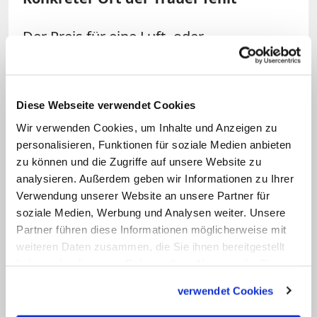
Der Preis für eine Luft- oder
Flugbestattung ist mit 400 bis 800 Euro
günstig. Wie bei allen anonymen
Bestattungen fehlt den Angehörigen
Diese Webseite verwendet Cookies
jedoch ein konkreter Ort der Trauer, an
Wir verwenden Cookies, um Inhalte und Anzeigen zu
dem sie sich dem Verstorbenen nahe
personalisieren, Funktionen für soziale Medien anbieten
fühlen können.
zu können und die Zugriffe auf unsere Website zu
analysieren. Außerdem geben wir Informationen zu Ihrer
Verwendung unserer Website an unsere Partner für
Die Kirche hat Vorbehalte gegen diese
soziale Medien, Werbung und Analysen weiter. Unsere
Art von Bestattungen, da sie häufig durch
Partner führen diese Informationen möglicherweise mit
nichtchristliche Weltanschauungen
weiteren Daten zusammen, die Sie ihnen bereitgestellt
motiviert sind. Wird eine Luft- oder
haben oder die sie im Rahmen Ihrer Nutzung der Dienste
gesammelt haben.
Flugbestattung aus pantheistischen oder
verwendet Cookies
naturreligiösen Gründen gewählt, ist ein