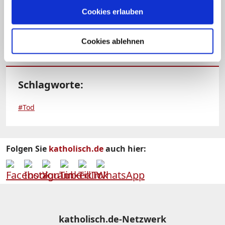
kirchliches Begräbnis nicht möglich.
Cookies erlauben
(mog)
Cookies ablehnen
Schlagworte:
#Tod
Folgen Sie
katholisch.de
auch hier:
katholisch.de-Netzwerk