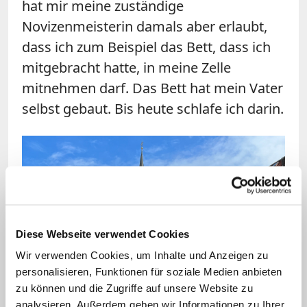
hat mir meine zuständige
Novizenmeisterin damals aber erlaubt,
dass ich zum Beispiel das Bett, dass ich
mitgebracht hatte, in meine Zelle
mitnehmen darf. Das Bett hat mein Vater
selbst gebaut. Bis heute schlafe ich darin.
Diese Webseite verwendet Cookies
Wir verwenden Cookies, um Inhalte und Anzeigen zu
Bild: © katholisch.de/Madeleine Spendier
personalisieren, Funktionen für soziale Medien anbieten
zu können und die Zugriffe auf unsere Website zu
Die Abteikirche der Benediktinerinnen in Fulda liegt
analysieren. Außerdem geben wir Informationen zu Ihrer