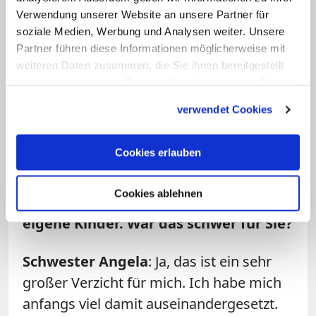
mitten in der Stadt und umgeben von einem
Verwendung unserer Website an unsere Partner für
schönen Garten.
soziale Medien, Werbung und Analysen weiter. Unsere
Partner führen diese Informationen möglicherweise mit
Frage: Was war der bislang schwerste
weiteren Daten zusammen, die Sie ihnen bereitgestellt
Verlust in Ihrem Leben?
haben oder die sie im Rahmen Ihrer Nutzung der Dienste
gesammelt haben.
verwendet Cookies
Schwester Angela:
Der Tod meines
Vaters und 20 Jahre später der Tod
Cookies erlauben
meiner Mutter
Cookies ablehnen
Frage: Sie verzichten auf Familie und
eigene Kinder. War das schwer für Sie?
Schwester Angela
: Ja, das ist ein sehr
großer Verzicht für mich. Ich habe mich
anfangs viel damit auseinandergesetzt.