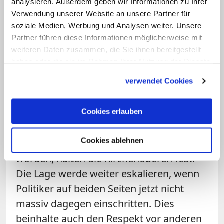
analysieren. Außerdem geben wir Informationen zu Ihrer
Praxis der Zurückhaltung und der
Verwendung unserer Website an unsere Partner für
Selbstkontrolle auf",
heißt in einer
soziale Medien, Werbung und Analysen weiter. Unsere
Partner führen diese Informationen möglicherweise mit
gemeinsamen Erklärung
, die das
weiteren Daten zusammen, die Sie ihnen bereitgestellt
Lateinische Patriarchat von Jerusalem am
haben oder die sie im Rahmen Ihrer Nutzung der Dienste
Sonntag veröffentlichte. Gewalt führe nur
gesammelt haben.
verwendet Cookies
zu weiteren Gräueltaten und immer
weiter weg vom ersehnten Frieden.
Cookies erlauben
Seit Beginn des Jahres seien bislang 32
Cookies ablehnen
Palästinenser und 7 Israelis getötet
worden, halten die Kirchenoberen fest.
Die Lage werde weiter eskalieren, wenn
Politiker auf beiden Seiten jetzt nicht
massiv dagegen einschritten. Dies
beinhalte auch den Respekt vor anderen