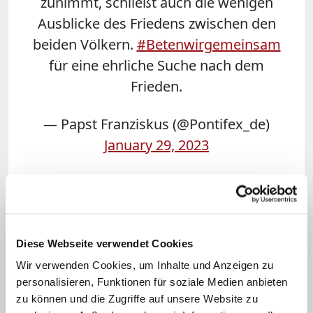
zunimmt, schließt auch die wenigen
Ausblicke des Friedens zwischen den
beiden Völkern.
#Betenwirgemeinsam
für eine ehrliche Suche nach dem
Frieden.
— Papst Franziskus (@Pontifex_de)
January 29, 2023
Auch die führenden Vertreter der Kirchen
im Heiligen Land haben nach den
jüngsten Anschlägen gegen Juden in
Jerusalem vor einer sinnlosen Spirale der
Diese Webseite verwendet Cookies
Gewalt gewarnt. "Wir, die Patriarchen
Wir verwenden Cookies, um Inhalte und Anzeigen zu
personalisieren, Funktionen für soziale Medien anbieten
und Oberhäupter der Kirchen in
zu können und die Zugriffe auf unsere Website zu
Jerusalem, rufen alle Parteien zu einer