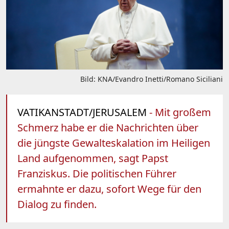
Bild: KNA/Evandro Inetti/Romano Siciliani
VATIKANSTADT/JERUSALEM
- Mit großem
Schmerz habe er die Nachrichten über
die jüngste Gewalteskalation im Heiligen
Land aufgenommen, sagt Papst
Franziskus. Die politischen Führer
ermahnte er dazu, sofort Wege für den
Dialog zu finden.