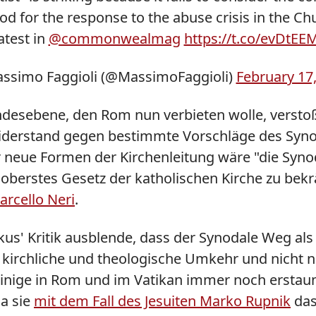
od for the response to the abuse crisis in the Ch
atest in
@commonwealmag
https://t.co/evDtE
ssimo Faggioli (@MassimoFaggioli)
February 17
ndesebene, den Rom nun verbieten wolle, versto
Widerstand gegen bestimmte Vorschläge des Syno
neue Formen der Kirchenleitung wäre "die Synoda
oberstes Gesetz der katholischen Kirche zu bekräf
arcello Neri
.
ziskus' Kritik ausblende, dass der Synodale Weg 
irchliche und theologische Umkehr und nicht nur
inige in Rom und im Vatikan immer noch erstaunl
da sie
mit dem Fall des Jesuiten Marko Rupnik
das