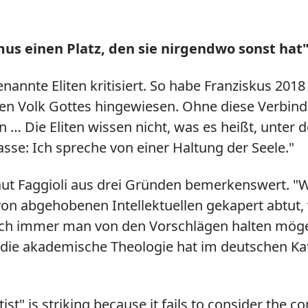
us einen Platz, den sie nirgendwo sonst hat
nannte Eliten kritisiert. So habe Franziskus 201
en Volk Gottes hingewiesen. Ohne diese Verbind
n … Die Eliten wissen nicht, was es heißt, unter 
asse: Ich spreche von einer Haltung der Seele."
 laut Faggioli aus drei Gründen bemerkenswert. 
 von abgehobenen Intellektuellen gekapert abtut,
h immer man von den Vorschlägen halten möge, 
die akademische Theologie hat im deutschen Kat
tist" is striking because it fails to consider the