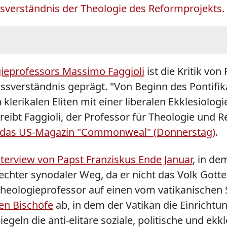
ssverständnis der Theologie des Reformprojekts.
gieprofessors Massimo Faggioli
ist die Kritik vo
issverständnis geprägt. "Von Beginn des Pontifik
 klerikalen Eliten mit einer liberalen Ekklesiolog
ibt Faggioli, der Professor für Theologie und R
r das US-Magazin "Commonweal" (Donnerstag)
.
nterview von Papst Franziskus Ende Januar
, in de
echter synodaler Weg, da er nicht das Volk Gotte
 Theologieprofessor auf einen vom vatikanischen 
hen Bischöfe
ab, in dem der Vatikan die Einrichtu
egeln die anti-elitäre soziale, politische und ek