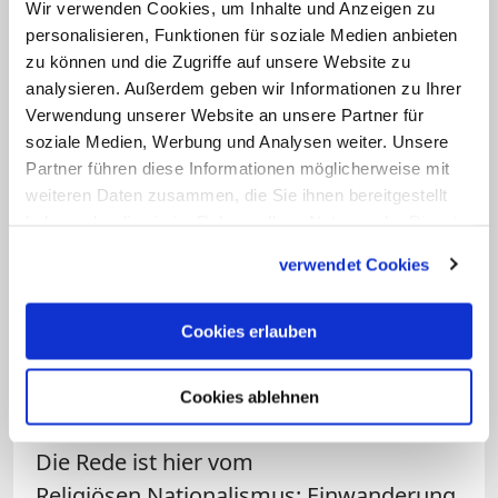
Wir verwenden Cookies, um Inhalte und Anzeigen zu
verschlossenen Türen voranzubringen.
personalisieren, Funktionen für soziale Medien anbieten
Denn Anti-Gender-Aktivismus und
zu können und die Zugriffe auf unsere Website zu
analysieren. Außerdem geben wir Informationen zu Ihrer
Aktivismus gegen LGBTQ-Themen und
Verwendung unserer Website an unsere Partner für
Personen habe viel mehr
soziale Medien, Werbung und Analysen weiter. Unsere
Mobilisierungspotential und rufe letztlich
Partner führen diese Informationen möglicherweise mit
keinen großen Widerstand hervor –
weiteren Daten zusammen, die Sie ihnen bereitgestellt
haben oder die sie im Rahmen Ihrer Nutzung der Dienste
anders als das beispielsweise bei
gesammelt haben.
antimuslimischem Rassismus und
verwendet Cookies
Flüchtlingsfeindlichkeit der Fall sein
könne. Und dennoch arbeite man auch
Cookies erlauben
an diesen Themen mit religiösen
Argumenten, indem auf das sogenannte
Cookies ablehnen
"christliche Abendland" verwiesen wird.
Die Rede ist hier vom
Religiösen
Nationalismus:
Einwanderung