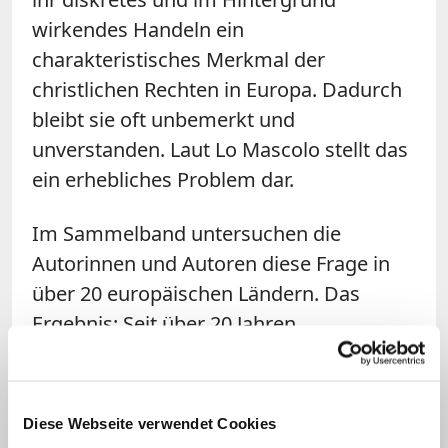
wirkendes Handeln ein
charakt
eristisches Merkmal der
christlichen Rechten in Europa.
Dadurch
bleibt sie oft unbemerkt und
unverstanden
. L
aut Lo Mascolo
stellt das
ein erhebliches Problem dar
.
Im Sammelband untersuchen die
Autorinnen und Autoren diese Frage in
über 20 europäischen Ländern. Das
Ergebnis: Seit über 20 Jahren
agieren Anti-Gender-Organisationen in
Europa und werden als Vehikel genutzt,
um die Zusammenarbeit zwischen
Diese Webseite verwendet Cookies
Religionsvertretern und Rechten hinter