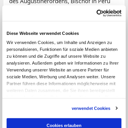
des Augustinerordens, Bischof in Peru
und Leiter der vatikanischen
Bischofsbehörde. "Auch bei großen
Herausforderungen, zum Beispiel in Peru
Diese Webseite verwendet Cookies
während Jahren des Terrors, oder
Wir verwenden Cookies, um Inhalte und Anzeigen zu
berufen zu werden an Orte, wohin ich
personalisieren, Funktionen für soziale Medien anbieten
niemals dachte, berufen zu werden, habe
zu können und die Zugriffe auf unsere Website zu
ich auf Gott vertraut." Insofern sei seine
analysieren. Außerdem geben wir Informationen zu Ihrer
Spiritualität ganz schlicht. (KNA)
Verwendung unserer Website an unsere Partner für
soziale Medien, Werbung und Analysen weiter. Unsere
Partner führen diese Informationen möglicherweise mit
weiteren Daten zusammen, die Sie ihnen bereitgestellt
haben oder die sie im Rahmen Ihrer Nutzung der Dienste
gesammelt haben.
verwendet Cookies
Cookies erlauben