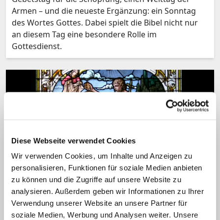
Armen – und die neueste Ergänzung: ein Sonntag
des Wortes Gottes. Dabei spielt die Bibel nicht nur
an diesem Tag eine besondere Rolle im
Gottesdienst.
Diese Webseite verwendet Cookies
Wir verwenden Cookies, um Inhalte und Anzeigen zu
personalisieren, Funktionen für soziale Medien anbieten
Fest: Sonntag nach Epiphanie
zu können und die Zugriffe auf unsere Website zu
Taufe des Herrn: Neues Fest mit alter
analysieren. Außerdem geben wir Informationen zu Ihrer
Tradition
Verwendung unserer Website an unsere Partner für
soziale Medien, Werbung und Analysen weiter. Unsere
In der Weihnachtszeit schaut die Kirche auf die