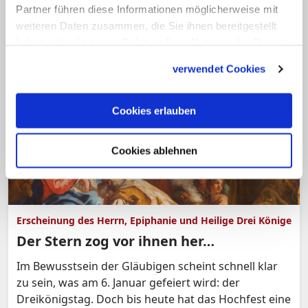
Partner führen diese Informationen möglicherweise mit
Menschwerdung Gottes und die Kindheit Jesu. Sie
weiteren Daten zusammen, die Sie ihnen bereitgestellt
endet mit dem ersten öffentlichen Auftreten Jesu,
haben oder die sie im Rahmen Ihrer Nutzung der Dienste
von dem die Evangelien berichten: seiner Taufe.
gesammelt haben.
verwendet Cookies
Cookies erlauben
Cookies ablehnen
Erscheinung des Herrn, Epiphanie und Heilige Drei Könige
Der Stern zog vor ihnen her…
Im Bewusstsein der Gläubigen scheint schnell klar
zu sein, was am 6. Januar gefeiert wird: der
Dreikönigstag. Doch bis heute hat das Hochfest eine