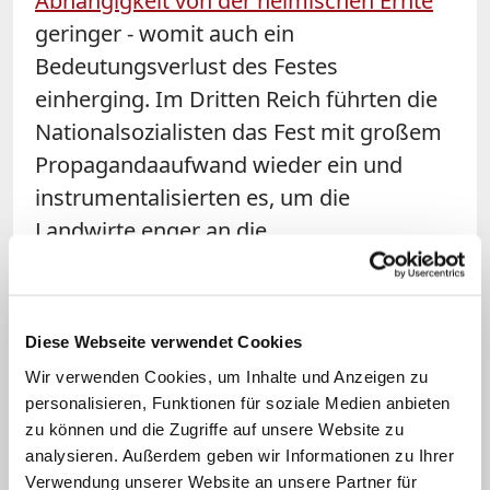
Abhängigkeit von der heimischen Ernte
geringer - womit auch ein
Bedeutungsverlust des Festes
einherging. Im Dritten Reich führten die
Nationalsozialisten das Fest mit großem
Propagandaaufwand wieder ein und
instrumentalisierten es, um die
Landwirte enger an die
"Volksgemeinschaft" zu binden.
Bewahrung der Schöpfung im
Diese Webseite verwendet Cookies
Mittelpunkt
Wir verwenden Cookies, um Inhalte und Anzeigen zu
personalisieren, Funktionen für soziale Medien anbieten
Mit dem in der ganzen Gesellschaft
zu können und die Zugriffe auf unsere Website zu
gestiegenen Umweltbewusstsein der
analysieren. Außerdem geben wir Informationen zu Ihrer
vergangenen Jahrzehnte schließlich
Verwendung unserer Website an unsere Partner für