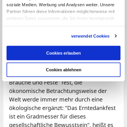
bekamen die Worte von der "Bewahrung
soziale Medien, Werbung und Analysen weiter. Unsere
Partner führen diese Informationen möglicherweise mit
der Schöpfung" eine neue Bedeutung:
weiteren Daten zusammen, die Sie ihnen bereitgestellt
Mittlerweile stellen viele Gemeinden an
haben oder die sie im Rahmen Ihrer Nutzung der Dienste
Erntedank den Umweltschutz oder die
gesammelt haben.
verwendet Cookies
Entwicklungshilfe in den Vordergrund. An
dem Tag wird auch an die Nachhaltigkeit
Cookies erlauben
in der Landwirtschaft appelliert. Der
Brauchtumsforscher Manfred Becker-
Cookies ablehnen
Huberti stellt in seinem "Lexikon der
Bräuche und Feste" fest, die
ökonomische Betrachtungsweise der
Welt werde immer mehr durch eine
ökologische ergänzt: "Das Erntedankfest
ist ein Gradmesser für dieses
gesellschaftliche Bewusstsein", heißt es