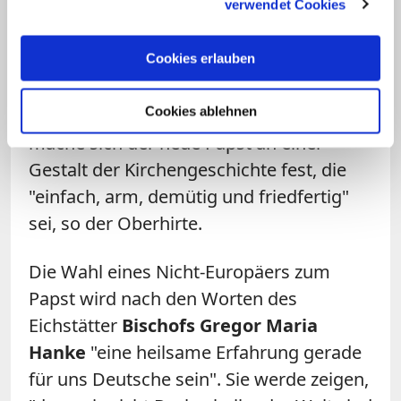
Der Fuldaer
Bischof Heinz Josef
verwendet Cookies
Algermissen
sieht in dem neuen
Pontifex "einen bescheidenen und
Cookies erlauben
konsequenten Mann, der die Armut
Cookies ablehnen
sucht". Mit der Namenswahl "Franziskus"
mache sich der neue Papst an einer
Gestalt der Kirchengeschichte fest, die
"einfach, arm, demütig und friedfertig"
sei, so der Oberhirte.
Die Wahl eines Nicht-Europäers zum
Papst wird nach den Worten des
Eichstätter
Bischofs Gregor Maria
Hanke
"eine heilsame Erfahrung gerade
für uns Deutsche sein". Sie werde zeigen,