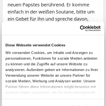
neuen Papstes berührend. Er komme
einfach in der weißen Soutane, bitte um
ein Gebet für ihn und spreche davon,
dass das Volk und der Bischof von Rom
zusammenstehen müssten. "Das sind
alles ganz starke, kurze, aber eindeutige
Diese Webseite verwendet Cookies
Zeichen", so Genn.
Wir verwenden Cookies, um Inhalte und Anzeigen zu
personalisieren, Funktionen für soziale Medien anbieten
Genauso begeistert zeigte sich der
zu können und die Zugriffe auf unsere Website zu
Paderborner Erzbischof Hans-Josef
analysieren. Außerdem geben wir Informationen zu Ihrer
Becker
: "Dieser Papst ist den Menschen
Verwendung unserer Website an unsere Partner für
zugewandt, das spürte man schon in den
soziale Medien, Werbung und Analysen weiter. Unsere
Partner führen diese Informationen möglicherweise mit
ersten wenigen Augenblicken nach dem
weiteren Daten zusammen, die Sie ihnen bereitgestellt
Konklave."
haben oder die sie im Rahmen Ihrer Nutzung der Dienste
gesammelt haben.