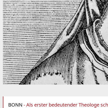
BONN
- Als erster bedeutender Theologe schr