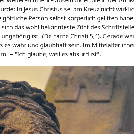
einer weiteren Irrlehre auseinander, die in der An
rde: In Jesus Christus sei am Kreuz nicht wirkli
öttliche Person selbst körperlich gelitten habe u
 sich das wohl bekannteste Zitat des Schriftstelle
es ungehörig ist" (De carne Christi 5,4). Gerade
 es wahr und glaubhaft sein. Im Mittelalterlich
" – "Ich glaube, weil es absurd ist".