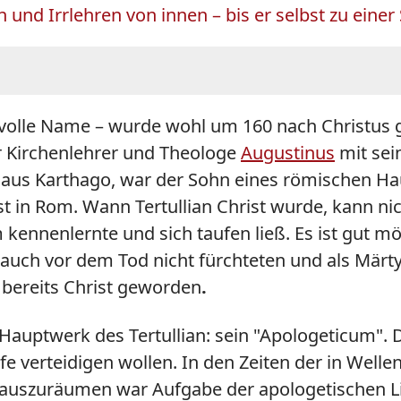
und Irrlehren von innen – bis er selbst zu einer 
r volle Name – wurde wohl um 160 nach Christus 
r Kirchenlehrer und Theologe
Augustinus
mit sein
e aus Karthago, war der Sohn eines römischen H
ist in Rom. Wann Tertullian Christ wurde, kann n
 kennenlernte und sich taufen ließ. Es ist gut mö
 auch vor dem Tod nicht fürchteten und als Märty
 bereits Christ geworden
.
s Hauptwerk des Tertullian: sein "Apologeticum". 
fe verteidigen wollen. In den Zeiten der in We
e auszuräumen war Aufgabe der apologetischen Lite