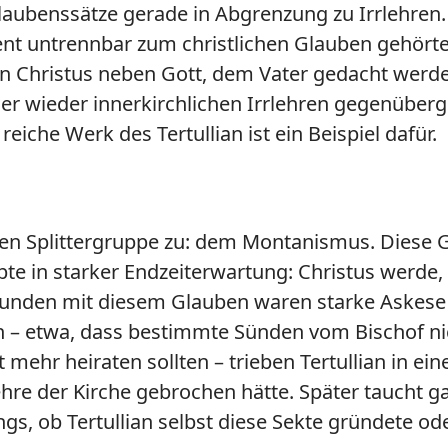
e Glaubenssätze gerade in Abgrenzung zu Irrlehre
nt untrennbar zum christlichen Glauben gehörte. 
ann Christus neben Gott, dem Vater gedacht werd
 wieder innerkirchlichen Irrlehren gegenübergest
iche Werk des Tertullian ist ein Beispiel dafür.
chen Splittergruppe zu: dem Montanismus. Diese
te in starker Endzeiterwartung: Christus werde
bunden mit diesem Glauben waren starke Askese 
en – etwa, dass bestimmte Sünden vom Bischof n
ehr heiraten sollten – trieben Tertullian in eine
Lehre der Kirche gebrochen hätte. Später taucht ga
ings, ob Tertullian selbst diese Sekte gründete od