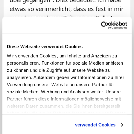
etwas so verinnerlicht, dass es fest in mir
verankert und zum Teil meines Selbst
geworden ist. "Fleisch und Blut sind
Bilder für Jesu Hingabe am Kreuz und
damit Ausdruck seiner Liebe bis zur
Diese Webseite verwendet Cookies
Vollendung", erklärt Pater Anselm Grün.
Wir verwenden Cookies, um Inhalte und Anzeigen zu
"Durch das Essen des Brotes und das
personalisieren, Funktionen für soziale Medien anbieten
zu können und die Zugriffe auf unsere Website zu
Trinken aus dem Kelch gelangen wir in
analysieren. Außerdem geben wir Informationen zu Ihrer
eine Gemeinschaft mit Jesus Christus,
Verwendung unserer Website an unsere Partner für
wie sie tiefer nicht gedacht werden kann:
soziale Medien, Werbung und Analysen weiter. Unsere
Wir bleiben in Jesus Christus, und er
Partner führen diese Informationen möglicherweise mit
weiteren Daten zusammen, die Sie ihnen bereitgestellt
bleibt in uns. In der Eucharistie dürfen
haben oder die sie im Rahmen Ihrer Nutzung der Dienste
wir erfahren, was wirkliches Leben ist -
gesammelt haben.
ein Leben, das unsere tiefste Sehnsucht
verwendet Cookies