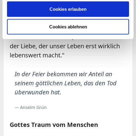
erfüllt. Ewiges Leben ist nicht in erster
Linie das Leben nach dem Tod, sondern
Cookies erlauben
eine neue Lebensqualität, die wir hier
schon erfahren dürfen. Es ist ein neuer
Cookies ablehnen
Geschmack am Leben, der Geschmack
der Liebe, der unser Leben erst wirklich
lebenswert macht."
In der Feier bekommen wir Anteil an
seinem göttlichen Leben, das den Tod
überwunden hat.
— Anselm Grün
Gottes Traum vom Menschen