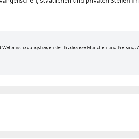
ngelischen, staatlichen und privaten Stellen 
nd Weltanschauungsfragen der Erzdiözese München und Freising. Au