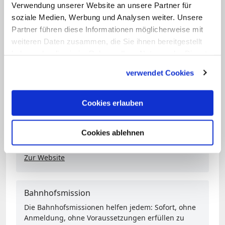
leisten oder Vorurteile abzubauen. (mwi)
Verwendung unserer Website an unsere Partner für
soziale Medien, Werbung und Analysen weiter. Unsere
Partner führen diese Informationen möglicherweise mit
Autobahnkirchen
weiteren Daten zusammen, die Sie ihnen bereitgestellt
Autobahnkirchen laden zu Entspannung,
haben oder die sie im Rahmen Ihrer Nutzung der Dienste
Besinnung und Andacht ein.
gesammelt haben.
verwendet Cookies
Zur Website
Cookies erlauben
Flughafenseelsorge
11 Airports mit Andachtskapellen werden hier kurz
Cookies ablehnen
vorgestellt.
Zur Website
Bahnhofsmission
Die Bahnhofsmissionen helfen jedem: Sofort, ohne
Anmeldung, ohne Voraussetzungen erfüllen zu