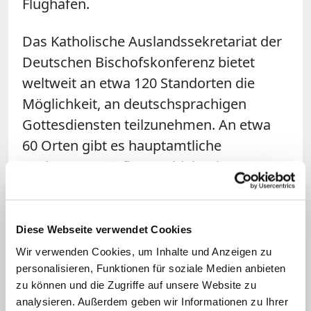
Flughafen.
Das Katholische Auslandssekretariat der
Deutschen Bischofskonferenz bietet
weltweit an etwa 120 Standorten die
Möglichkeit, an deutschsprachigen
Gottesdiensten teilzunehmen. An etwa
60 Orten gibt es hauptamtliche
Seelsorger. Häufig geschieht eine
seelsorgliche Anbahnung wie bei der
Citypastoral eher ungeplant und zeitlich
befristet. Gerade hier besteht für die
Diese Webseite verwendet Cookies
katholische Kirche eine große Chance,
Wir verwenden Cookies, um Inhalte und Anzeigen zu
Menschen mit dem Glauben (wieder) in
personalisieren, Funktionen für soziale Medien anbieten
zu können und die Zugriffe auf unsere Website zu
Kontakt zu bringen, Hilfestellung zu
analysieren. Außerdem geben wir Informationen zu Ihrer