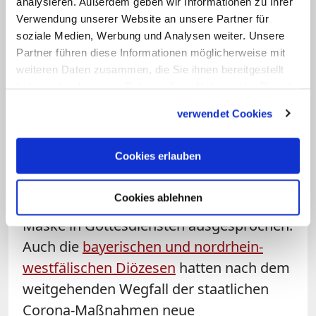
analysieren. Außerdem geben wir Informationen zu Ihrer
Freundeskreise zusammen kommen.
Verwendung unserer Website an unsere Partner für
soziale Medien, Werbung und Analysen weiter. Unsere
2020 und 2021 gab es jeweils strenge
Partner führen diese Informationen möglicherweise mit
Auflagen für die religiösen Feiern.
weiteren Daten zusammen, die Sie ihnen bereitgestellt
Vielfach wurden Internetübertragungen
haben oder die sie im Rahmen Ihrer Nutzung der Dienste
organisiert.
gesammelt haben.
verwendet Cookies
Zuletzt hatte das
Erzbistum Hamburg
Cookies erlauben
seine neuen Corona-Empfehlungen
veröffentlicht
und sich weiterhin für
Cookies ablehnen
Mindestabstände und das Tragen einer
Maske in Gottesdiensten ausgesprochen.
Auch die
bayerischen und nordrhein-
westfälischen Diözesen
hatten nach dem
weitgehenden Wegfall der staatlichen
Corona-Maßnahmen neue