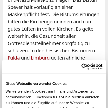
Speyer hält vorläufig an einer
Maskenpflicht fest. Die Bistumsleitungen
bitten die Kirchengemeinden auch um
gutes Lüften in vollen Kirchen. Es gelte
weiterhin, die Gesundheit aller
Gottesdienstteilnehmer sorgfältig zu
schützen. In den hessischen Bistümern
Fulda
und
Limburg
gelten ähnliche
Regelungen.
Zu Ostern, dem höchsten christlichen
Diese Webseite verwendet Cookies
Fest, werden viele Gläubige in den
Wir verwenden Cookies, um Inhalte und Anzeigen zu
Gottesdiensten erwartet. Danach stehen
personalisieren, Funktionen für soziale Medien anbieten
die Erstkommunionfeiern an, zu denen
zu können und die Zugriffe auf unsere Website zu
häufig große Familien- und