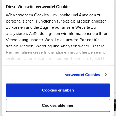
soziale Projekte
Diese Webseite verwendet Cookies
um
Ab Donnerstag haben
Wir verwenden Cookies, um Inhalte und Anzeigen zu
sie gestrichen,
personalisieren, Funktionen für soziale Medien anbieten
geschauspielert,
zu können und die Zugriffe auf unsere Website zu
gezimmert, gegraben
analysieren. Außerdem geben wir Informationen zu Ihrer
und gesungen: An der
diesjährigen 72-
Verwendung unserer Website an unsere Partner für
Stunden-Aktion
soziale Medien, Werbung und Analysen weiter. Unsere
beteiligten sich über
Partner führen diese Informationen möglicherweise mit
160.000 Menschen.
weiteren Daten zusammen, die Sie ihnen bereitgestellt
Unter dem Motto "Uns
haben oder die sie im Rahmen Ihrer Nutzung der Dienste
schickt der Himmel"
engagierten sich viele
gesammelt haben.
verwendet Cookies
Gruppen für
Klimaschutz und
Nachhaltigkeit.
Cookies erlauben
Die 72-Stunden-Aktion
Cookies ablehnen
des BDKJ