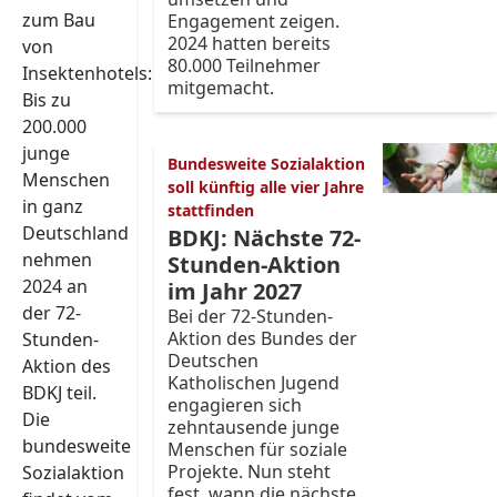
zum Bau
Engagement zeigen.
2024 hatten bereits
von
80.000 Teilnehmer
Insektenhotels:
mitgemacht.
Bis zu
200.000
junge
Bundesweite Sozialaktion
Menschen
soll künftig alle vier Jahre
in ganz
stattfinden
Deutschland
BDKJ: Nächste 72-
nehmen
Stunden-Aktion
2024 an
im Jahr 2027
der 72-
Bei der 72-Stunden-
Aktion des Bundes der
Stunden-
Deutschen
Aktion des
Katholischen Jugend
BDKJ teil.
engagieren sich
Die
zehntausende junge
bundesweite
Menschen für soziale
Projekte. Nun steht
Sozialaktion
fest, wann die nächste