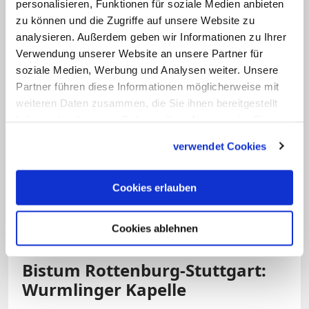
die barocke Abteikirche zu gemeinsamen
personalisieren, Funktionen für soziale Medien anbieten
zu können und die Zugriffe auf unsere Website zu
Gebetszeiten und Gottesdiensten ein.
analysieren. Außerdem geben wir Informationen zu Ihrer
Verwendung unserer Website an unsere Partner für
soziale Medien, Werbung und Analysen weiter. Unsere
Partner führen diese Informationen möglicherweise mit
weiteren Daten zusammen, die Sie ihnen bereitgestellt
haben oder die sie im Rahmen Ihrer Nutzung der Dienste
gesammelt haben.
verwendet Cookies
Bild: © dpa/Harry Melchert
Cookies erlauben
Die weithin sichtbare Wurmlinger Kapelle bei
Rottenburg im Kreis Tübingen.
Cookies ablehnen
Bistum Rottenburg-Stuttgart:
Wurmlinger Kapelle