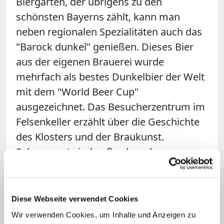
Biergarten, der übrigens zu den
schönsten Bayerns zählt, kann man
neben regionalen Spezialitäten auch das
"Barock dunkel" genießen. Dieses Bier
aus der eigenen Brauerei wurde
mehrfach als bestes Dunkelbier der Welt
mit dem "World Beer Cup"
ausgezeichnet. Das Besucherzentrum im
Felsenkeller erzählt über die Geschichte
des Klosters und der Braukunst.
Sehenswert sind außerdem der
Klosterladen und die Frauenbergkapelle,
die der heilige Rupert um das Jahr 700 als
Marienheiligtum eingeweiht hat.
Diese Webseite verwendet Cookies
Mehrmals täglich laden die Mönche in
Wir verwenden Cookies, um Inhalte und Anzeigen zu