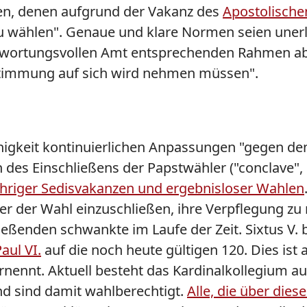
en, denen aufgrund der Vakanz des
Apostolische
 wählen". Genaue und klare Normen seien unerlä
wortungsvollen Amt entsprechenden Rahmen abl
ustimmung auf sich wird nehmen müssen".
gkeit kontinuierlichen Anpassungen "gegen den V
 des Einschließens der Papstwähler ("conclave", 
hriger Sedisvakanzen und ergebnisloser Wahlen
er der Wahl einzuschließen, ihre Verpflegung zu 
ließenden schwankte im Laufe der Zeit. Sixtus V.
aul VI.
auf die noch heute gültigen 120. Dies ist 
h ernennt. Aktuell besteht das Kardinalkollegium
nd sind damit wahlberechtigt.
Alle, die über die