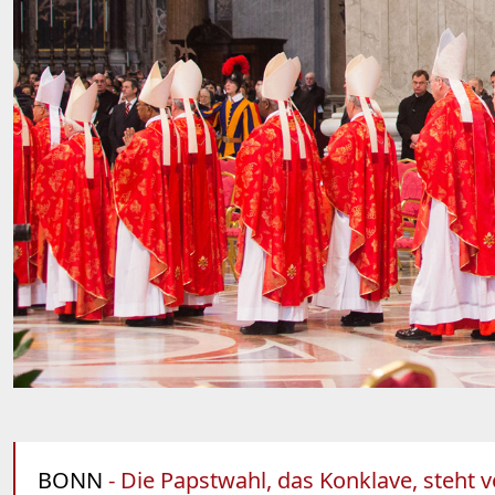
BONN
- Die Papstwahl, das Konklave, steht v