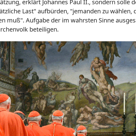
tzung, erklärt Johannes Paul II., sondern solle
tzliche Last" aufbürden, "jemanden zu wählen, de
n muß". Aufgabe der im wahrsten Sinne ausgesch
rchenvolk beteiligen.