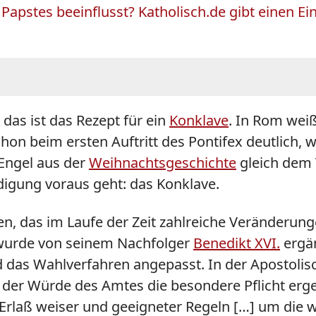
apstes beeinflusst? Katholisch.de gibt einen Ein
as ist das Rezept für ein
Konklave
. In Rom weiß
chon beim ersten Auftritt des Pontifex deutlich,
 Engel aus der
Weihnachtsgeschichte
gleich dem 
digung voraus geht: das Konklave.
en, das im Laufe der Zeit zahlreiche Veränderunge
wurde von seinem Nachfolger
Benedikt XVI.
ergän
 das Wahlverfahren angepasst. In der Apostolis
us der Würde des Amtes die besondere Pflicht erg
 Erlaß weiser und geeigneter Regeln […] um die