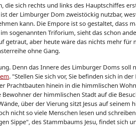
ie sich rechts und links des Hauptschiffes erstr
ist der Limburger Dom zweistöckig nutzbar, wes
ehmen kann. Die Empore ist so gestaltet, dass 
 im sogenannten Triforium, sieht das schon ande
f getraut, aber heute wäre das nichts mehr für mi
nsterreihe ohne Gang.
ng. Denn das Innere des Limburger Doms soll ni
alem
. "Stellen Sie sich vor, Sie befinden sich in 
her Prachtbauten hinein in die himmlischen Woh
Bewohner der himmlischen Stadt auf die Besuche
Wände, über der Vierung sitzt Jesus auf seinem h
r noch nicht so viele Menschen lesen und schreib
ligen Sippe", des Stammbaums Jesu, findet sich u