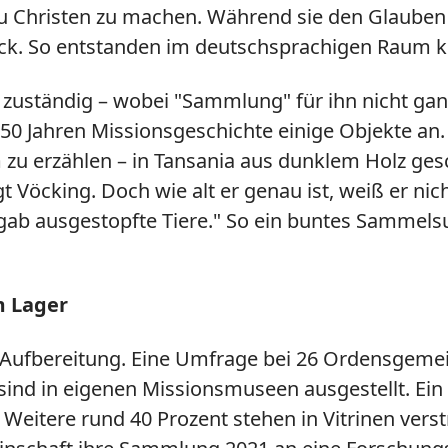
zu Christen zu machen. Während sie den Glauben 
urück. So entstanden im deutschsprachigen Raum
 zuständig – wobei
"
Sammlung
"
für ihn nicht ga
50 Jahren Missionsgeschichte einige Objekte an
zu erzählen – in Tansania aus dunklem Holz gesc
t Vöcking. Doch wie alt er genau ist, weiß er nic
gab ausgestopfte Tiere.
"
So ein buntes Sammelsur
m Lager
er Aufbereitung. Eine Umfrage bei 26 Ordensgeme
ind in eigenen Missionsmuseen ausgestellt. Ein
 Weitere rund 40 Prozent stehen in Vitrinen ver